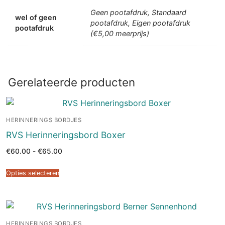
Geen pootafdruk, Standaard
wel of geen
pootafdruk, Eigen pootafdruk
pootafdruk
(€5,00 meerprijs)
Gerelateerde producten
HERINNERINGS BORDJES
RVS Herinneringsbord Boxer
Prijsklasse:
€
60.00
-
€
65.00
€60.00
tot
€65.00
Opties selecteren
HERINNERINGS BORDJES