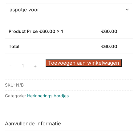
Product Price €
60.00
x 1
€
60.00
Total
€
60.00
RVS
Toevoegen aan winkelwagen
-
+
Herinneringsbord
Teckel
SKU:
N/B
aantal
Categorie:
Herinnerings bordjes
Aanvullende informatie