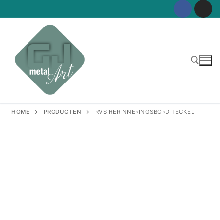
Ga
naar
de
inhoud
Zoeken naar:
HOME
PRODUCTEN
RVS HERINNERINGSBORD TECKEL