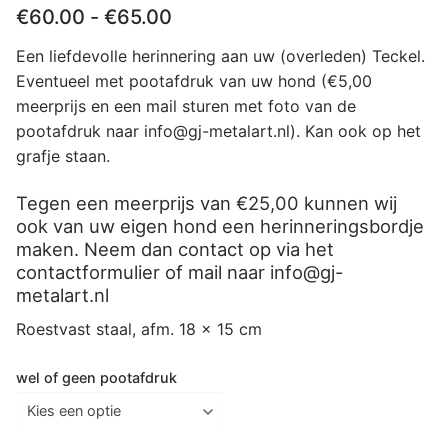
Prijsklasse:
€
60.00
-
€
65.00
€60.00
tot
Een liefdevolle herinnering aan uw (overleden) Teckel.
€65.00
Eventueel met pootafdruk van uw hond (€5,00
meerprijs en een mail sturen met foto van de
pootafdruk naar info@gj-metalart.nl). Kan ook op het
grafje staan.
Tegen een meerprijs van €25,00 kunnen wij
ook van uw eigen hond een herinneringsbordje
maken. Neem dan contact op via het
contactformulier of mail naar info@gj-
metalart.nl
Roestvast staal, afm. 18 x 15 cm
wel of geen pootafdruk