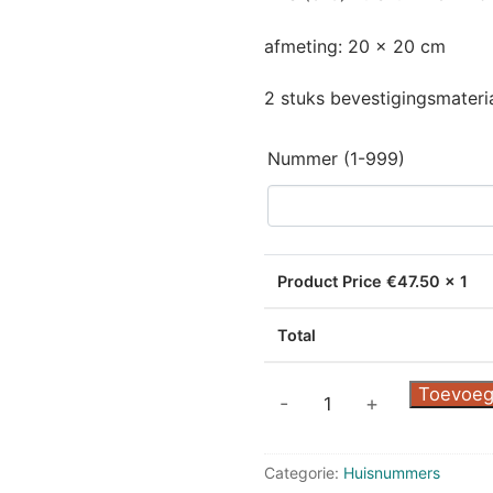
afmeting: 20 x 20 cm
2 stuks bevestigingsmateria
Nummer (1-999)
Product Price €
47.50
x 1
Total
RVS
Toevoeg
-
+
Huisnummer
Klavertje
Categorie:
Huisnummers
4