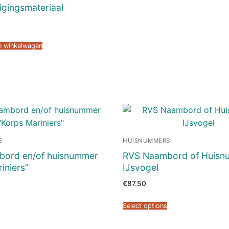
igingsmateriaal
n winkelwagen
S
HUISNUMMERS
ord en/of huisnummer
RVS Naambord of Huisn
iniers”
IJsvogel
€
87.50
Select options