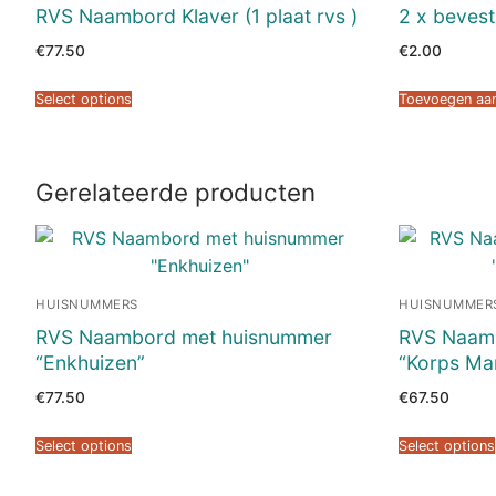
RVS Naambord Klaver (1 plaat rvs )
2 x bevest
€
77.50
€
2.00
Select options
Toevoegen aa
Gerelateerde producten
HUISNUMMERS
HUISNUMMER
RVS Naambord met huisnummer
RVS Naamb
“Enkhuizen”
“Korps Mar
€
77.50
€
67.50
Select options
Select options