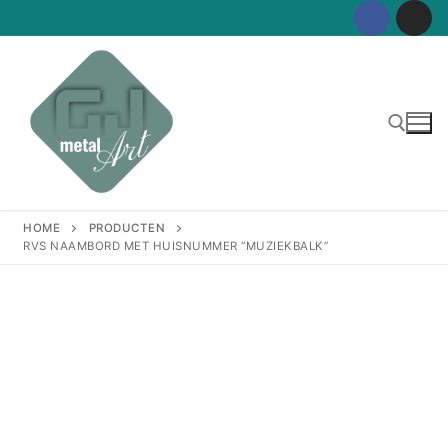
Ga
naar
de
inhoud
Zoeken naar:
HOME
PRODUCTEN
RVS NAAMBORD MET HUISNUMMER “MUZIEKBALK”