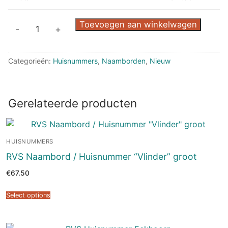
RVS
Toevoegen aan winkelwagen
-
+
Naambord
met
Categorieën:
Huisnummers
,
Naamborden
,
Nieuw
huisnummer
"Muziekbalk"
aantal
Gerelateerde producten
HUISNUMMERS
RVS Naambord / Huisnummer “Vlinder” groot
€
67.50
Select options