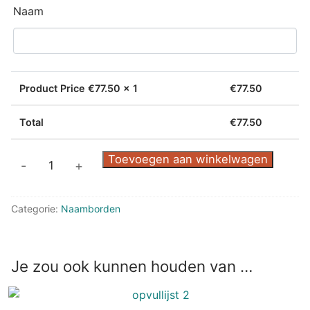
Naam
Product Price €
77.50
x 1
€
77.50
Total
€
77.50
Rvs
Toevoegen aan winkelwagen
-
+
Naambord
"Zeilboot"
Categorie:
Naamborden
aantal
Je zou ook kunnen houden van …