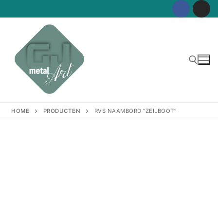
Ga
naar
de
inhoud
Zoeken naar:
HOME
PRODUCTEN
RVS NAAMBORD “ZEILBOOT”