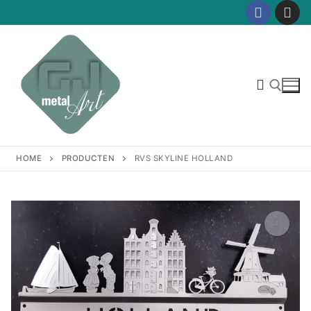
Ga
naar
de
inhoud
Zoeken naar:
HOME
PRODUCTEN
RVS SKYLINE HOLLAND
🔍