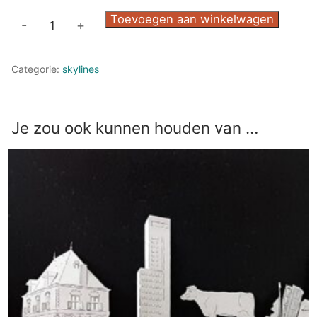
RVS
Toevoegen aan winkelwagen
-
+
Skyline
Holland
Categorie:
skylines
aantal
Je zou ook kunnen houden van …