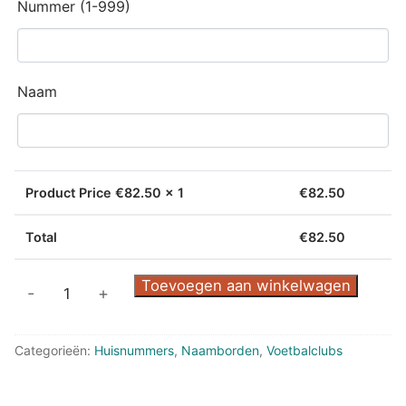
Nummer (1-999)
Naam
Product Price €
82.50
x 1
€
82.50
Total
€
82.50
RVS
Toevoegen aan winkelwagen
-
+
naambord
met
Categorieën:
Huisnummers
,
Naamborden
,
Voetbalclubs
huisnummer
SC
Cambuur