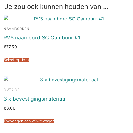
#3
Je zou ook kunnen houden van …
aantal
NAAMBORDEN
RVS naambord SC Cambuur #1
€
77.50
Select options
OVERIGE
3 x bevestigingsmateriaal
€
3.00
Toevoegen aan winkelwagen