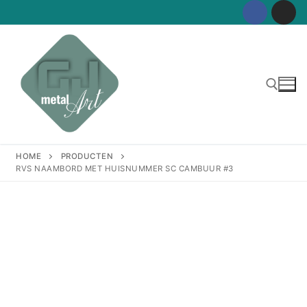
Ga
naar
de
inhoud
Zoeken naar:
HOME
PRODUCTEN
RVS NAAMBORD MET HUISNUMMER SC CAMBUUR #3